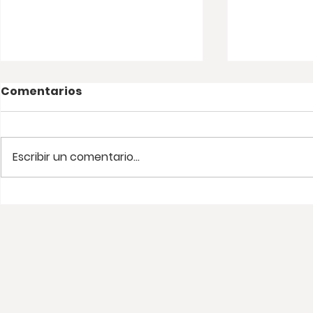
Comentarios
Escribir un comentario...
Viaje relámpago a Santa
¡Una tard
Marta. 🌊🌴
Wayuu! 🇨