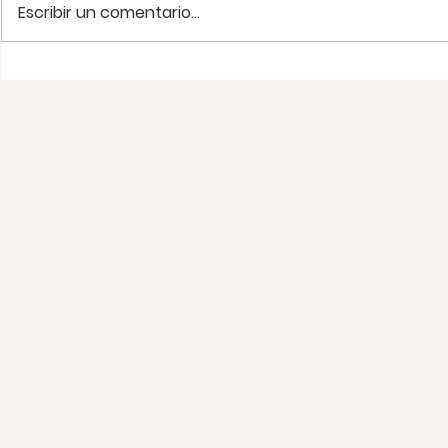
Escribir un comentario...
Viaje relámpago a Santa
¡Una tard
Marta. 🌊🌴
Wayuu! 🇨