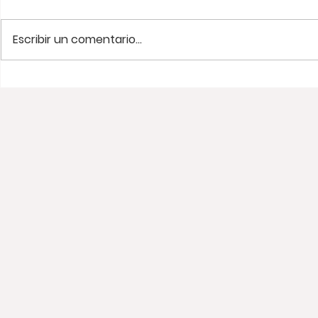
Escribir un comentario...
¿Que significa ser un
Todo sobre
nómada digital? 👨🏻‍💻
🏨