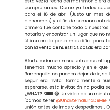
esta vez la fecha del matrimonio era de
compráramos. Como ya todos saben, 
para el 18 de abril (Justo un mes 
planeamos) y el fin de semana anterior
primero fue contarle todo a nuestros p
notaría y encontrar un lugar que no n
última era la parte mas difícil pues 
con la venta de nuestras cosas era para 
Afortunadamente encontramos el lugar
tenemos mucho aprecio y en el que s
Barranquilla no pueden dejar de ir, se 
seguir era invitar formalmente a nu
esperarse, esta invitación no podía ser
¿WHAT? SIIIIIII 😅 Un video de un minu
íbamos tener 
@UnaEternalunaDeMiel
 
unión antes de irnos y despedirnos... 