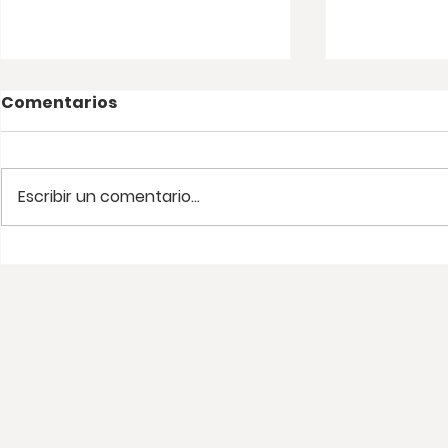
Comentarios
Escribir un comentario...
Viaje relámpago a Santa
¡Una tard
Marta. 🌊🌴
Wayuu! 🇨