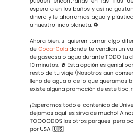
pueden encontrarlas en las filas de
espera o en los baños y así no gastan
dinero y le ahorramos agua y plástico
a nuestro lindo planeta. ♻️ 
Ahora bien, si quieren tomar algo dif
de 
Coca-Cola
 donde te vendían un va
de gaseosa o agua durante TODO tu día
10 minutos. 🥤 Esta opción es genial po
resto de tu viaje (Nosotros aun conse
lleno de agua o de lo que queramos beb
existe alguna promoción de este tipo, 
¡Esperamos todo el contenido de Univer
dejamos aquí les sirva de mucho! A no
TOOOODOS los otros parques; pero por
por USA. 🇺🇸